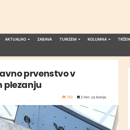
AKTUALNO
ZABAVA
TURIZEM
KOLUMNA
TRŽEN
žavno prvenstvo v
 plezanju
793
2 min. za branje