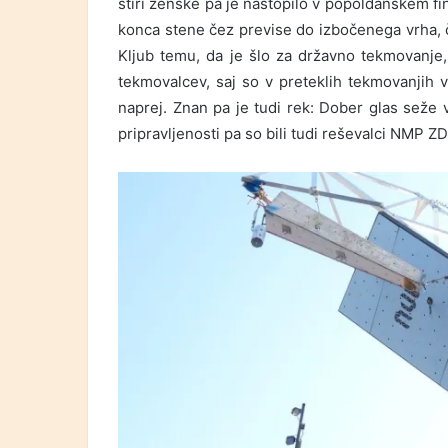
štiri ženske pa je nastopilo v popoldanskem fina
konca stene čez previse do izbočenega vrha, č
Kljub temu, da je šlo za državno tekmovanje,
tekmovalcev, saj so v preteklih tekmovanjih 
naprej. Znan pa je tudi rek: Dober glas seže 
pripravljenosti pa so bili tudi reševalci NMP Z