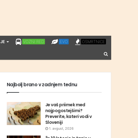
LPP
EVO
OSMRTNICE
JE
VOZNI RED
EVO
OSMRTNICE
VOZNI
Vnesite
RED
iskalni
niz
Najbolj brano v zadnjem tednu
Je vaš priimek med
najpogostejšimi?
Preverite, kateri vodi v
Sloveniji
1. avgust, 2026