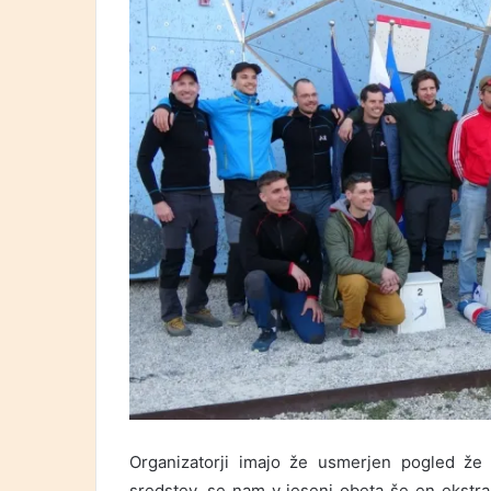
Organizatorji imajo že usmerjen pogled že 
sredstev, se nam v jeseni obeta še en ekstr