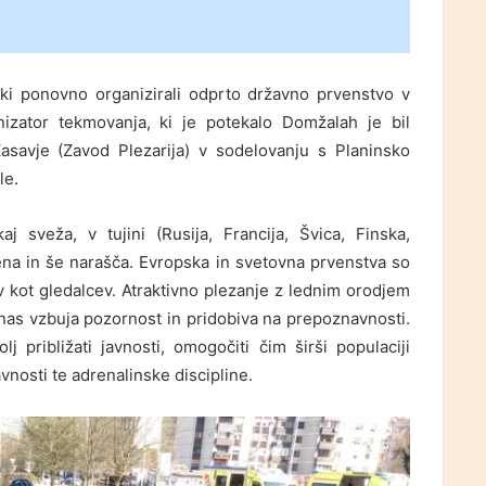
ki ponovno organizirali odprto državno prvenstvo v
anizator tekmovanja, ki je potekalo Domžalah je bil
asavje (Zavod Plezarija) v sodelovanju s Planinsko
le.
j sveža, v tujini (Rusija, Francija, Švica, Finska,
ena in še narašča. Evropska in svetovna prvenstva so
v kot gledalcev. Atraktivno plezanje z lednim orodjem
i nas vzbuja pozornost in pridobiva na prepoznavnosti.
 približati javnosti, omogočiti čim širši populaciji
vnosti te adrenalinske discipline.