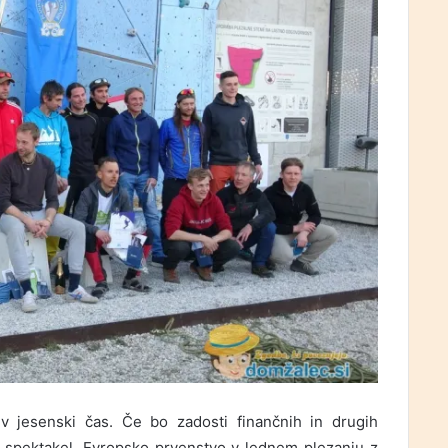
v jesenski čas. Če bo zadosti finančnih in drugih
a spektakel. Evropsko prvenstvo v lednem plezanju z