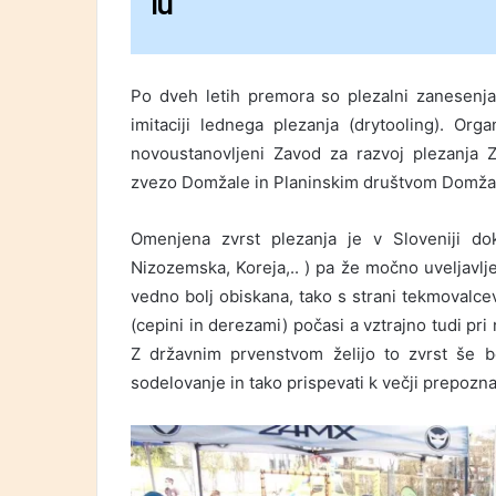
lu
Po dveh letih premora so plezalni zanesenja
imitaciji lednega plezanja (drytooling). Org
novoustanovljeni Zavod za razvoj plezanja Z
zvezo Domžale in Planinskim društvom Domža
Omenjena zvrst plezanja je v Sloveniji doka
Nizozemska, Koreja,.. ) pa že močno uveljavlj
vedno bolj obiskana, tako s strani tekmovalce
(cepini in derezami) počasi a vztrajno tudi pr
Z državnim prvenstvom želijo to zvrst še bolj
sodelovanje in tako prispevati k večji prepozna