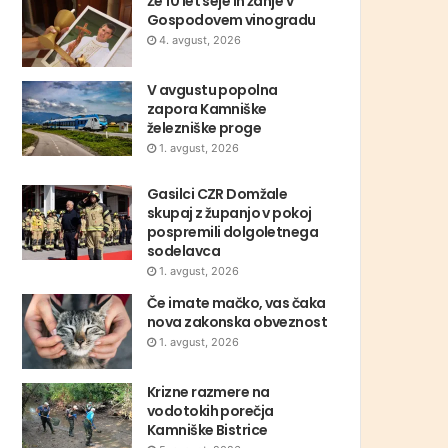
Že 10 let seje in žanje v
Gospodovem vinogradu
4. avgust, 2026
V avgustu popolna
zapora Kamniške
železniške proge
1. avgust, 2026
Gasilci CZR Domžale
skupaj z županjo v pokoj
pospremili dolgoletnega
sodelavca
1. avgust, 2026
Če imate mačko, vas čaka
nova zakonska obveznost
1. avgust, 2026
Krizne razmere na
vodotokih porečja
Kamniške Bistrice