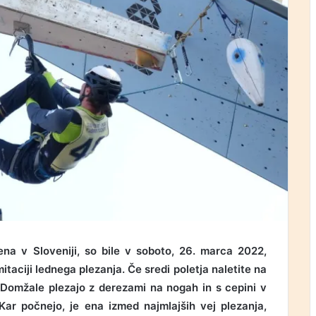
ena v Sloveniji, so bile v soboto, 26. marca 2022,
taciji lednega plezanja. Če sredi poletja naletite na
ši Domžale plezajo z derezami na nogah in s cepini v
Kar počnejo, je ena izmed najmlajših vej plezanja,