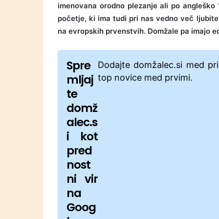
imenovana orodno plezanje ali po angleško ‘d
početje, ki ima tudi pri nas vedno več ljubite
na evropskih prvenstvih. Domžale pa imajo edi
Spre
Dodajte domžalec.si med pri
mljaj
top novice med prvimi.
te
domž
alec.s
i kot
pred
nost
ni vir
na
Goog