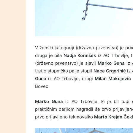
V ženski kategoriji (državno prvenstvo) je pr
druga je bila
Nadja Korinšek
iz AO Trbovlje, t
(državno prvenstvo) je slavil
Marko Guna
iz 
tretjo stopničko pa je stopil
Nace Grgorinič
iz 
Guna
iz AO Trbovlje, drugi
Milan Makojević
Bovec
Marko Guna
iz AO Trbovlje, ki je bil tudi
praktičnim darilom nagradil še prvo prijavlj
prvo prijavljeno tekmovalko
Marto Krejan Čok