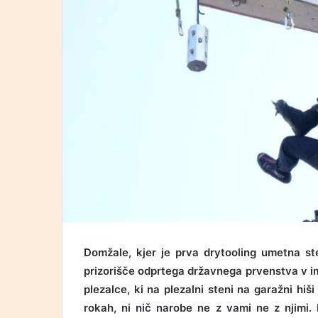
Domžale, kjer je prva drytooling umetna st
prizorišče odprtega državnega prvenstva v imi
plezalce, ki na plezalni steni na garažni hi
rokah, ni nič narobe ne z vami ne z njimi. 