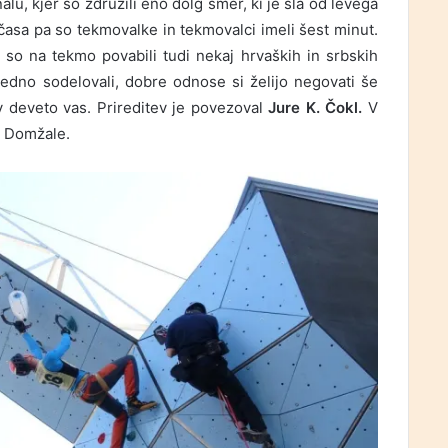
lu, kjer so združili eno dolg smer, ki je šla od levega
asa pa so tekmovalke in tekmovalci imeli šest minut.
 so na tekmo povabili tudi nekaj hrvaških in srbskih
vedno sodelovali, dobre odnose si želijo negovati še
v deveto vas. Prireditev je povezoval
Jure K. Čokl.
V
D Domžale.