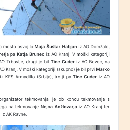
vo mesto osvojila
Maja Šuštar Habjan
iz AO Domžale,
retja pa
Katja Brunec
iz AO Kranj. V moški kategoriji
AO Trbovlje, drugi je bil
Tine Cuder
iz AO Bovec, na
AO Kranj. V moški kategoriji (skupno) je bil prvi
Marko
iz KES Armadillo (Srbija), tretji pa
Tine Cuder
iz AO
 organizator tekmovanja, je ob koncu tekmovanja s
enega na tekmovanje
Nejca Anžlovarja
iz AO Kranj ter
l
iz AK Ravne.